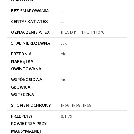
BEZ SMAROWANIA
tak
CERTYFIKAT ATEX
tak
OZNACZENIE ATEX
II 2GD h T4 IIC T110°C
STAL NIERDZEWNA
tak
PRZEDNIA
nie
NAKRĘTKA
GWINTOWANA
WSPÓŁOSIOWA
nie
GŁOWICA
WSTECZNA
STOPIEŃ OCHRONY
IP66, IP68, IP69
PRZEPŁYW
8.1 l/s
POWIETRZA PRZY
MAKSYMALNEJ