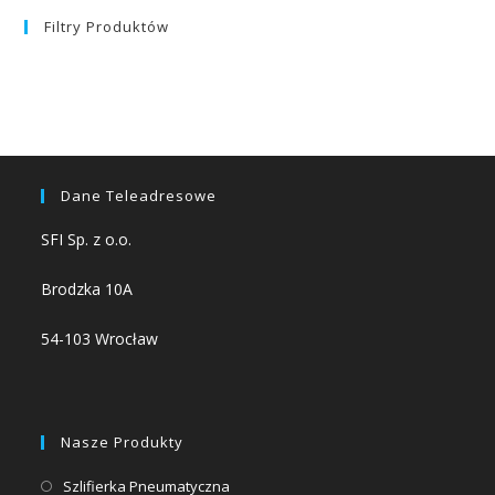
Filtry Produktów
Dane Teleadresowe
SFI Sp. z o.o.
Brodzka 10A
54-103 Wrocław
Nasze Produkty
Opens
Szlifierka Pneumatyczna