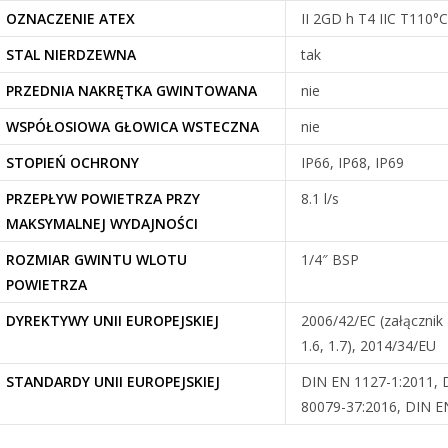
OZNACZENIE ATEX
II 2GD h T4 IIC T110°C
STAL NIERDZEWNA
tak
PRZEDNIA NAKRĘTKA GWINTOWANA
nie
WSPÓŁOSIOWA GŁOWICA WSTECZNA
nie
STOPIEŃ OCHRONY
IP66, IP68, IP69
PRZEPŁYW POWIETRZA PRZY
8.1 l/s
MAKSYMALNEJ WYDAJNOŚCI
ROZMIAR GWINTU WLOTU
1/4″ BSP
POWIETRZA
DYREKTYWY UNII EUROPEJSKIEJ
2006/42/EC (załącznik I,
1.6, 1.7), 2014/34/EU
STANDARDY UNII EUROPEJSKIEJ
DIN EN 1127-1:2011, 
80079-37:2016, DIN E