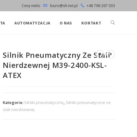
Ceny netto
biuro@sfi.net.pl
+48 796 267 033
TA
AUTOMATYZACJA
O NAS
KONTAKT
Silnik Pneumatyczny Ze Stali
Nierdzewnej M39-2400-KSL-
ATEX
Kategorie:
Silniki pneumatyczne
,
Silniki pneumatyczne ze
stali nierdzewnej