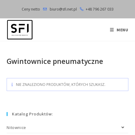
Skip
Ceny netto
biuro@sfi.net.pl
+48 796 267 033
to
content
MENU
Gwintownice pneumatyczne
NIE ZNALEZIONO PRODUKTÓW, KTÓRYCH SZUKASZ.
Katalog Produktów:
Nitownice