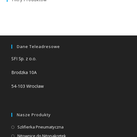
Dane Teleadresowe
SFI Sp. z o.o.
Brodzka 10A
54-103 Wrocław
Nasze Produkty
Opens
Szlifierka Pneumatyczna
in
Opens
Nitownice do Nitonakrętek