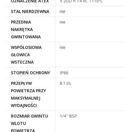
OZNACZENIE ATEX
II 2GD h T4 IIC T110°C
STAL NIERDZEWNA
nie
PRZEDNIA
nie
NAKRĘTKA
GWINTOWANA
WSPÓŁOSIOWA
nie
GŁOWICA
WSTECZNA
STOPIEŃ OCHRONY
IP66
PRZEPŁYW
8.1 l/s
POWIETRZA PRZY
MAKSYMALNEJ
WYDAJNOŚCI
ROZMIAR GWINTU
1/4″ BSP
WLOTU
POWIETRZA