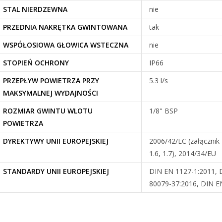
STAL NIERDZEWNA
nie
PRZEDNIA NAKRĘTKA GWINTOWANA
tak
WSPÓŁOSIOWA GŁOWICA WSTECZNA
nie
STOPIEŃ OCHRONY
IP66
PRZEPŁYW POWIETRZA PRZY
5.3 l/s
MAKSYMALNEJ WYDAJNOŚCI
ROZMIAR GWINTU WLOTU
1/8" BSP
POWIETRZA
DYREKTYWY UNII EUROPEJSKIEJ
2006/42/EC (załącznik I,
1.6, 1.7), 2014/34/EU
STANDARDY UNII EUROPEJSKIEJ
DIN EN 1127-1:2011, 
80079-37:2016, DIN E