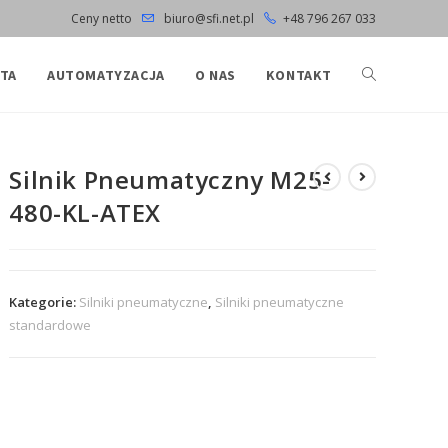
Ceny netto
biuro@sfi.net.pl
+48 796 267 033
TA
AUTOMATYZACJA
O NAS
KONTAKT
Silnik Pneumatyczny M25-
480-KL-ATEX
Kategorie:
Silniki pneumatyczne
,
Silniki pneumatyczne
standardowe