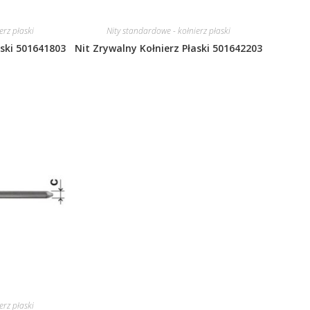
erz płaski
Nity standardowe - kołnierz płaski
aski 501641803
Nit Zrywalny Kołnierz Płaski 501642203
erz płaski