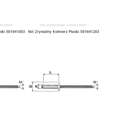
erz płaski
Nity standardowe - kołnierz płaski
aski 501641003
Nit Zrywalny Kołnierz Płaski 501641203