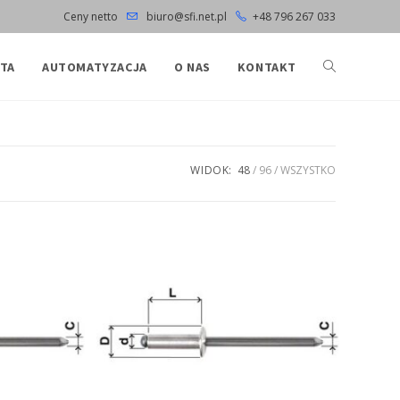
Ceny netto
biuro@sfi.net.pl
+48 796 267 033
TA
AUTOMATYZACJA
O NAS
KONTAKT
WIDOK:
48
96
WSZYSTKO