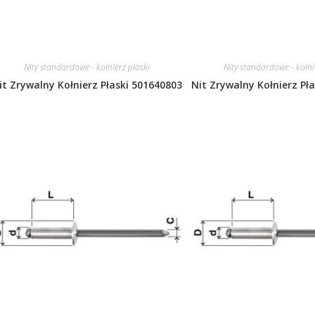
Nity standardowe - kołnierz płaski
Nity standardowe - kołni
it Zrywalny Kołnierz Płaski 501640803
Nit Zrywalny Kołnierz Pł