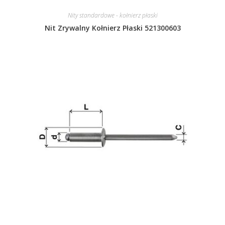
Nity standardowe - kołnierz płaski
Nit Zrywalny Kołnierz Płaski 521300603