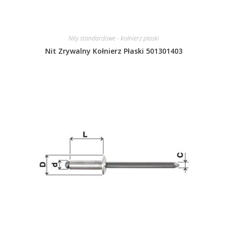
Nity standardowe - kołnierz płaski
Nit Zrywalny Kołnierz Płaski 501301403