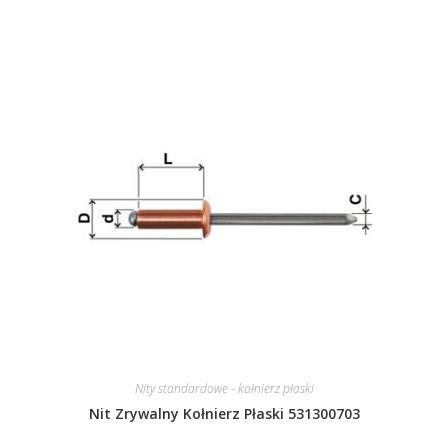
Nity standardowe - kołnierz płaski
Nit Zrywalny Kołnierz Płaski 531300703