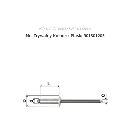
Nity standardowe - kołnierz płaski
Nit Zrywalny Kołnierz Płaski 501301203