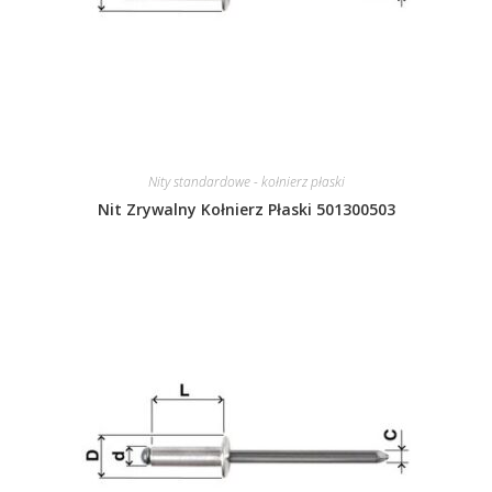
Nity standardowe - kołnierz płaski
Nit Zrywalny Kołnierz Płaski 501300503