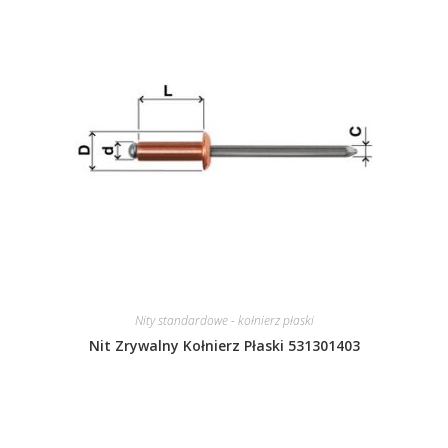
Nity standardowe - kołnierz płaski
Nit Zrywalny Kołnierz Płaski 531301403