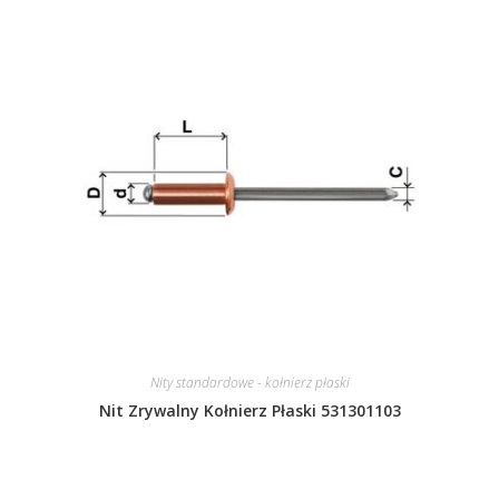
Nity standardowe - kołnierz płaski
Nit Zrywalny Kołnierz Płaski 531301103