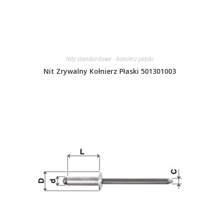
Nity standardowe - kołnierz płaski
Nit Zrywalny Kołnierz Płaski 501301003