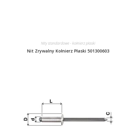
Nity standardowe - kołnierz płaski
Nit Zrywalny Kołnierz Płaski 501300603