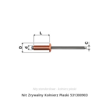
Nity standardowe - kołnierz płaski
Nit Zrywalny Kołnierz Płaski 531300903