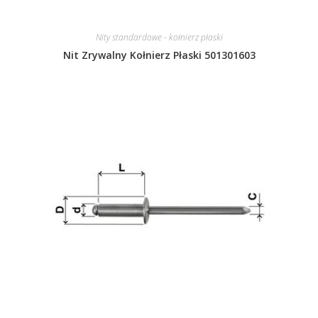
Nity standardowe - kołnierz płaski
Nit Zrywalny Kołnierz Płaski 501301603