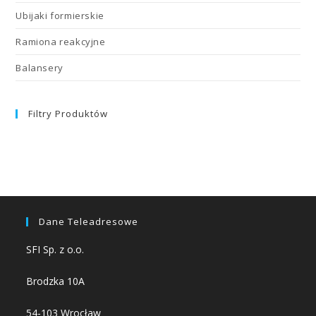
Ubijaki formierskie
Ramiona reakcyjne
Balansery
Filtry Produktów
Dane Teleadresowe
SFI Sp. z o.o.
Brodzka 10A
54-103 Wrocław