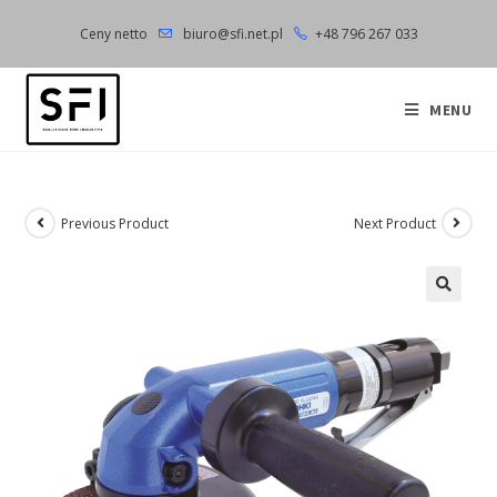
Skip
Ceny netto
biuro@sfi.net.pl
+48 796 267 033
to
content
MENU
Previous Product
Next Product