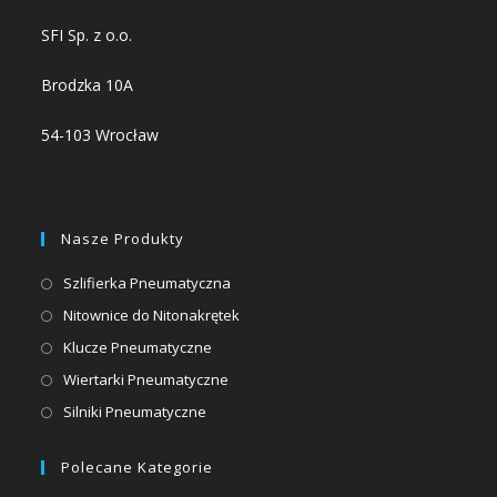
SFI Sp. z o.o.
Brodzka 10A
54-103 Wrocław
Nasze Produkty
Opens
Szlifierka Pneumatyczna
in
Opens
Nitownice do Nitonakrętek
a
in
Opens
Klucze Pneumatyczne
new
a
in
Opens
Wiertarki Pneumatyczne
tab
new
a
in
Opens
Silniki Pneumatyczne
tab
new
a
in
tab
new
a
Polecane Kategorie
tab
new