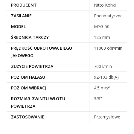
PRODUCENT
Nitto Kohki
ZASILANIE
Pneumatyczne
MODEL
MYG-50
ŚREDNICA TARCZY
125 mm
PRĘDKOŚĆ OBROTOWA BIEGU
11000 obr/min
JAŁOWEGO
ZUŻYCIE POWIETRZA
700 l/min
POZIOM HAŁASU
92-103 db(A)
POZIOM WIBRACJI
4.5 m/s²
ROZMIAR GWINTU WLOTU
3/8"
POWIETRZA
ZASTOSOWANIE
Przemysłowe