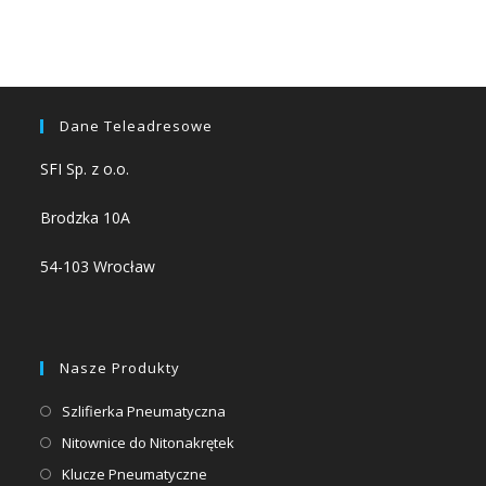
Dane Teleadresowe
SFI Sp. z o.o.
Brodzka 10A
54-103 Wrocław
Nasze Produkty
Opens
Szlifierka Pneumatyczna
in
Opens
Nitownice do Nitonakrętek
a
in
Opens
Klucze Pneumatyczne