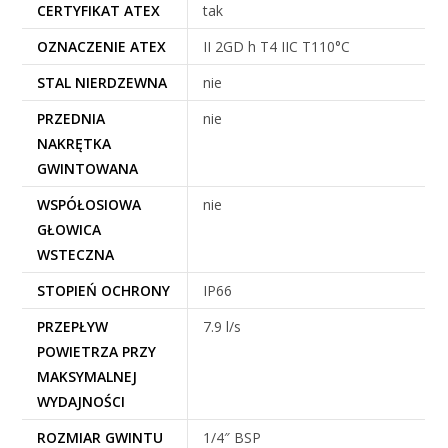
CERTYFIKAT ATEX
tak
OZNACZENIE ATEX
II 2GD h T4 IIC T110°C
STAL NIERDZEWNA
nie
PRZEDNIA
nie
NAKRĘTKA
GWINTOWANA
WSPÓŁOSIOWA
nie
GŁOWICA
WSTECZNA
STOPIEŃ OCHRONY
IP66
PRZEPŁYW
7.9 l/s
POWIETRZA PRZY
MAKSYMALNEJ
WYDAJNOŚCI
ROZMIAR GWINTU
1/4″ BSP