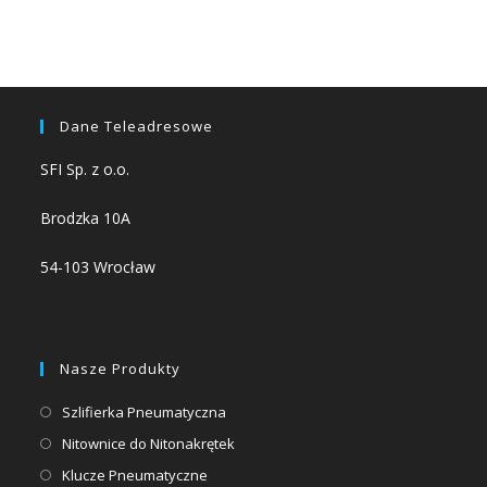
Dane Teleadresowe
SFI Sp. z o.o.
Brodzka 10A
54-103 Wrocław
Nasze Produkty
Opens
Szlifierka Pneumatyczna
in
Opens
Nitownice do Nitonakrętek
a
in
Opens
Klucze Pneumatyczne