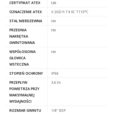
CERTYFIKAT ATEX
tak
OZNACZENIE ATEX
II 2GD h T4 IIC T110°C
STAL NIERDZEWNA
nie
PRZEDNIA
nie
NAKRĘTKA
GWINTOWANA
WSPÓŁOSIOWA
nie
GŁOWICA
WSTECZNA
STOPIEŃ OCHRONY
IP66
PRZEPŁYW
3.6 l/s
POWIETRZA PRZY
MAKSYMALNEJ
WYDAJNOŚCI
ROZMIAR GWINTU
1/8" BSP