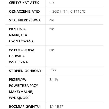
CERTYFIKAT ATEX
tak
OZNACZENIE ATEX
II 2GD h T4 IIC T110°C
STAL NIERDZEWNA
nie
PRZEDNIA
nie
NAKRĘTKA
GWINTOWANA
WSPÓŁOSIOWA
nie
GŁOWICA
WSTECZNA
STOPIEŃ OCHRONY
IP66
PRZEPŁYW
8.1 l/s
POWIETRZA PRZY
MAKSYMALNEJ
WYDAJNOŚCI
ROZMIAR GWINTU
1/4″ BSP