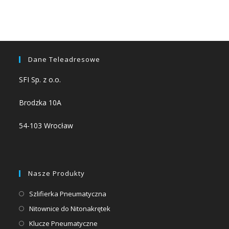
Dane Teleadresowe
SFI Sp. z o.o.
Brodzka 10A
54-103 Wrocław
Nasze Produkty
Opens
Szlifierka Pneumatyczna
in
Opens
Nitownice do Nitonakrętek
a
in
Opens
Klucze Pneumatyczne