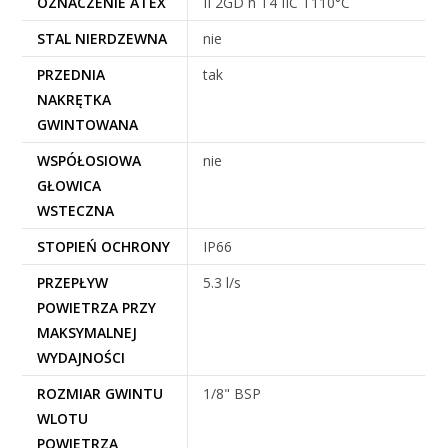
OZNACZENIE ATEX
II 2GD h T4 IIC T110°C
STAL NIERDZEWNA
nie
PRZEDNIA
tak
NAKRĘTKA
GWINTOWANA
WSPÓŁOSIOWA
nie
GŁOWICA
WSTECZNA
STOPIEŃ OCHRONY
IP66
PRZEPŁYW
5.3 l/s
POWIETRZA PRZY
MAKSYMALNEJ
WYDAJNOŚCI
ROZMIAR GWINTU
1/8" BSP
WLOTU
POWIETRZA