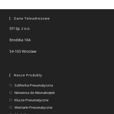
Dane Teleadresowe
SFI Sp. z o.o.
Brodzka 10A
54-103 Wrocław
Nasze Produkty
Opens
Szlifierka Pneumatyczna
in
Opens
Nitownice do Nitonakrętek
a
in
Opens
Klucze Pneumatyczne
new
a
in
Opens
Wiertarki Pneumatyczne
tab
new
a
in