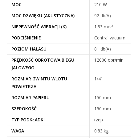
MOC
210 W
MOC DZWIĘKU (AKUSTYCZNA)
92 db(A)
NIEPEWNOŚĆ WIBRACJI (K)
1.83 m/s²
PODCIŚNIENIE
Central vacuum
POZIOM HAŁASU
81 db(A)
PRĘDKOŚĆ OBROTOWA BIEGU
12000 obr/min
JAŁOWEGO
ROZMIAR GWINTU WLOTU
1/4"
POWIETRZA
ROZMIAR PAPIERU
150 mm
SZEROKOŚĆ
150 mm
TYP PODKŁADKI
rzep
WAGA
0.83 kg