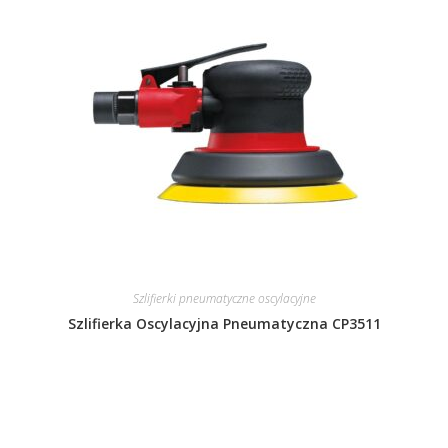
Szlifierki pneumatyczne oscylacyjne
Szlifierka Oscylacyjna Pneumatyczna CP3511