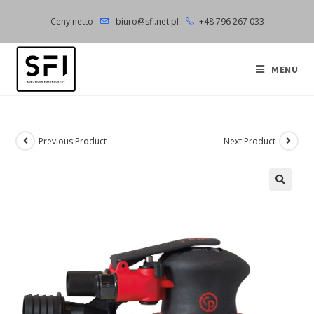
Skip
Ceny netto
biuro@sfi.net.pl
+48 796 267 033
to
content
MENU
Previous Product
Next Product