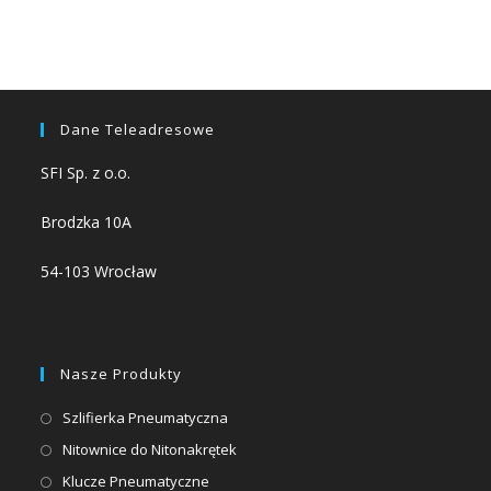
Dane Teleadresowe
SFI Sp. z o.o.
Brodzka 10A
54-103 Wrocław
Nasze Produkty
Opens
Szlifierka Pneumatyczna
in
Opens
Nitownice do Nitonakrętek
a
in
Opens
Klucze Pneumatyczne