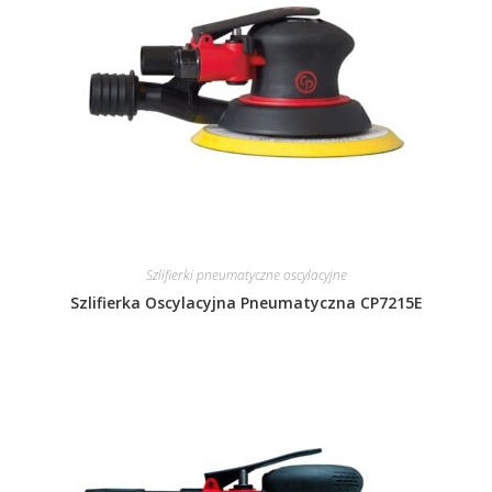
Szlifierki pneumatyczne oscylacyjne
Szlifierka Oscylacyjna Pneumatyczna CP7215E