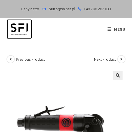
Skip
Ceny netto
biuro@sfi.net.pl
+48 796 267 033
to
content
MENU
Previous Product
Next Product