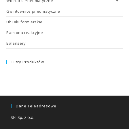
Wiertarki Pneumatyczne
Gwintownice pneumatyczne
Ubijaki formierskie
Ramiona reakcyjne
Balansery
Filtry Produktów
Dane Teleadresowe
SFI Sp. z o.o.