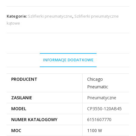
Kategorie:
Szlifierki pneumatyczne
,
Szlifierki pneumatyczne
kątowe
INFORMACJE DODATKOWE
PRODUCENT
Chicago
Pneumatic
ZASILANIE
Pneumatyczne
MODEL
CP3550-120AB45
NUMER KATALOGOWY
6151607770
MOC
1100 W