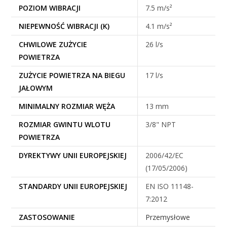
POZIOM WIBRACJI
7.5 m/s²
NIEPEWNOŚĆ WIBRACJI (K)
4.1 m/s²
CHWILOWE ZUŻYCIE
26 l/s
POWIETRZA
ZUŻYCIE POWIETRZA NA BIEGU
17 l/s
JAŁOWYM
MINIMALNY ROZMIAR WĘŻA
13 mm
ROZMIAR GWINTU WLOTU
3/8" NPT
POWIETRZA
DYREKTYWY UNII EUROPEJSKIEJ
2006/42/EC
(17/05/2006)
STANDARDY UNII EUROPEJSKIEJ
EN ISO 11148-
7:2012
ZASTOSOWANIE
Przemysłowe