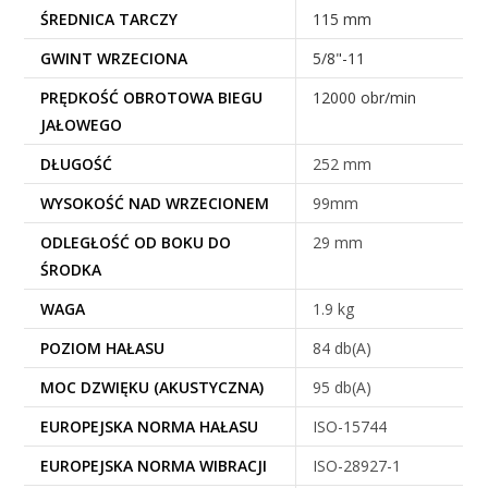
ŚREDNICA TARCZY
115 mm
GWINT WRZECIONA
5/8"-11
PRĘDKOŚĆ OBROTOWA BIEGU
12000 obr/min
JAŁOWEGO
DŁUGOŚĆ
252 mm
WYSOKOŚĆ NAD WRZECIONEM
99mm
ODLEGŁOŚĆ OD BOKU DO
29 mm
ŚRODKA
WAGA
1.9 kg
POZIOM HAŁASU
84 db(A)
MOC DZWIĘKU (AKUSTYCZNA)
95 db(A)
EUROPEJSKA NORMA HAŁASU
ISO-15744
EUROPEJSKA NORMA WIBRACJI
ISO-28927-1