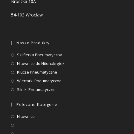
Brodzka 10A
54-103 Wrocław
Nasze Produkty
Opens
Szlifierka Pneumatyczna
in
Opens
Nitownice do Nitonakrętek
a
in
Opens
Klucze Pneumatyczne
new
a
in
Opens
Wiertarki Pneumatyczne
tab
new
a
in
Opens
Silniki Pneumatyczne
tab
new
a
in
tab
new
a
Polecane Kategorie
tab
new
Opens
Nitownice
tab
in
Opens
a
in
Opens