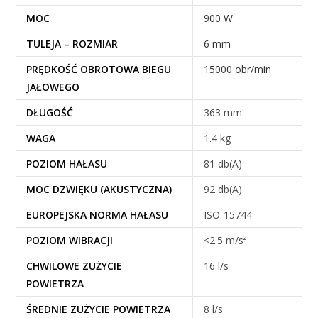
MOC
900 W
TULEJA – ROZMIAR
6 mm
PRĘDKOŚĆ OBROTOWA BIEGU
15000 obr/min
JAŁOWEGO
DŁUGOŚĆ
363 mm
WAGA
1.4 kg
POZIOM HAŁASU
81 db(A)
MOC DZWIĘKU (AKUSTYCZNA)
92 db(A)
EUROPEJSKA NORMA HAŁASU
ISO-15744
POZIOM WIBRACJI
<2.5 m/s²
CHWILOWE ZUŻYCIE
16 l/s
POWIETRZA
ŚREDNIE ZUŻYCIE POWIETRZA
8 l/s