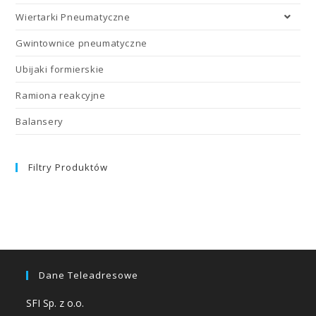
Wiertarki Pneumatyczne
Gwintownice pneumatyczne
Ubijaki formierskie
Ramiona reakcyjne
Balansery
Filtry Produktów
Dane Teleadresowe
SFI Sp. z o.o.