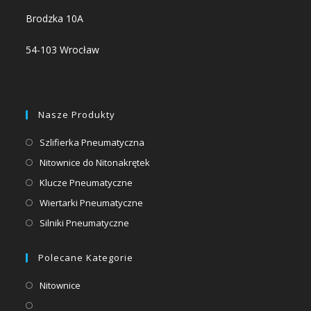
Brodzka 10A
54-103 Wrocław
Nasze Produkty
Opens
Szlifierka Pneumatyczna
in
Opens
Nitownice do Nitonakrętek
a
in
Opens
Klucze Pneumatyczne
new
a
in
Opens
Wiertarki Pneumatyczne
tab
new
a
in
Opens
Silniki Pneumatyczne
tab
new
a
in
tab
new
a
Polecane Kategorie
tab
new
Opens
Nitownice
tab
in
Opens