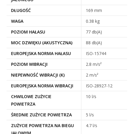
DŁUGOŚĆ
169 mm
WAGA
0.38 kg
POZIOM HAŁASU
77 db(A)
MOC DZWIĘKU (AKUSTYCZNA)
88 db(A)
EUROPEJSKA NORMA HAŁASU
ISO-15744
POZIOM WIBRACJI
2.8 m/s²
NIEPEWNOŚĆ WIBRACJI (K)
2 m/s²
EUROPEJSKA NORMA WIBRACJI
ISO-28927-12
CHWILOWE ZUŻYCIE
10 l/s
POWIETRZA
ŚREDNIE ZUŻYCIE POWIETRZA
5 l/s
ZUŻYCIE POWIETRZA NA BIEGU
4.7 l/s
JAŁOWYM