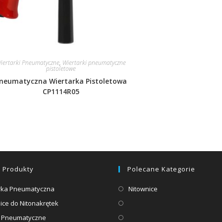
iertarki Pneumatyczne
,
Wiertarki pneumatyczne
pistoletowe
neumatyczna Wiertarka Pistoletowa
CP1114R05
 Produkty
Polecane Kategorie
Opens
Opens
erka Pneumatyczna
Nitownice
in
in
Opens
Opens
ice do Nitonakrętek
a
a
in
in
Opens
Opens
e Pneumatyczne