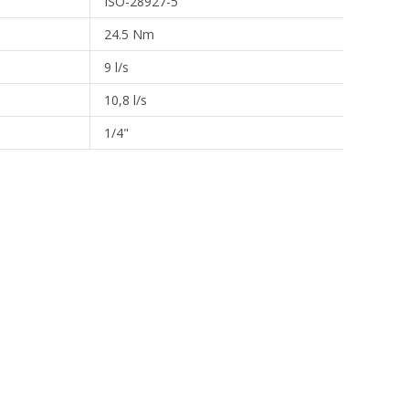
ISO-28927-5
24.5 Nm
9 l/s
10,8 l/s
1/4"