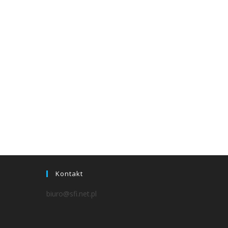
Kontakt
biuro@sfi.net.pl