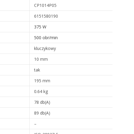
CP1014P05
6151580190
375 W
500 obr/min
kluczykowy
10 mm
tak
195 mm
0.64 kg
78 db(A)
89 db(A)
–