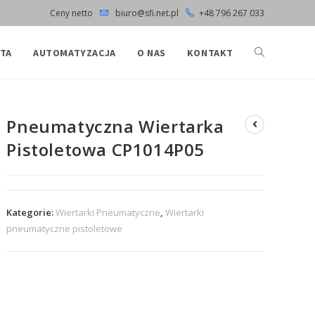
Ceny netto
biuro@sfi.net.pl
+48 796 267 033
TA
AUTOMATYZACJA
O NAS
KONTAKT
Pneumatyczna Wiertarka
Pistoletowa CP1014P05
Kategorie:
Wiertarki Pneumatyczne
,
Wiertarki
pneumatyczne pistoletowe