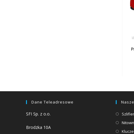
W
P
Dane Teleadresowe
Nasze
SFI Sp. z o.o.
Szlifi
Nitown
Brodzka 10A
Klucz