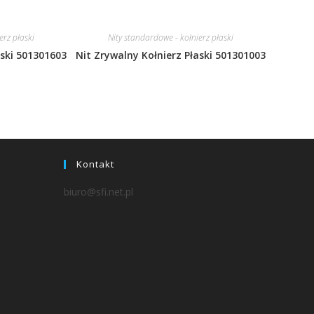
erz płaski
Nity standardowe - kołnierz płaski
aski 501301603
Nit Zrywalny Kołnierz Płaski 501301003
Kontakt
biuro@sfi.net.pl