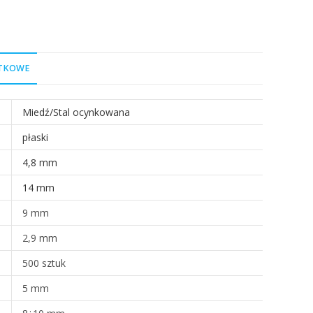
ATKOWE
Miedź/Stal ocynkowana
płaski
4,8 mm
14 mm
9 mm
2,9 mm
500 sztuk
5 mm