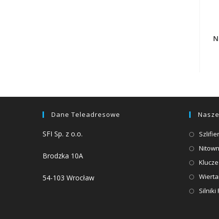
N
Dane Teleadresowe
Nasze
SFI Sp. z o.o.
Szlifi
Nitown
Brodzka 10A
Klucz
Wierta
54-103 Wrocław
Silnik