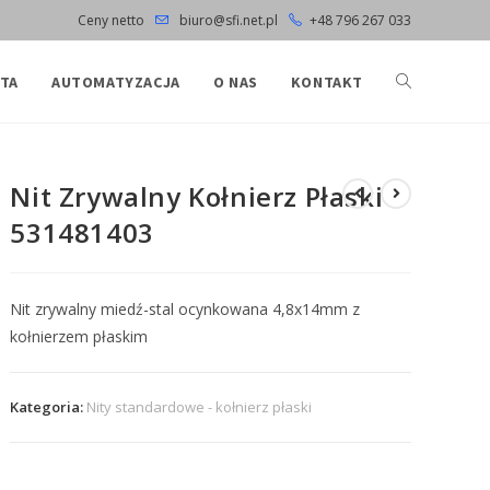
Ceny netto
biuro@sfi.net.pl
+48 796 267 033
TA
AUTOMATYZACJA
O NAS
KONTAKT
Nit Zrywalny Kołnierz Płaski
531481403
Nit zrywalny miedź-stal ocynkowana 4,8x14mm z
kołnierzem płaskim
Kategoria:
Nity standardowe - kołnierz płaski