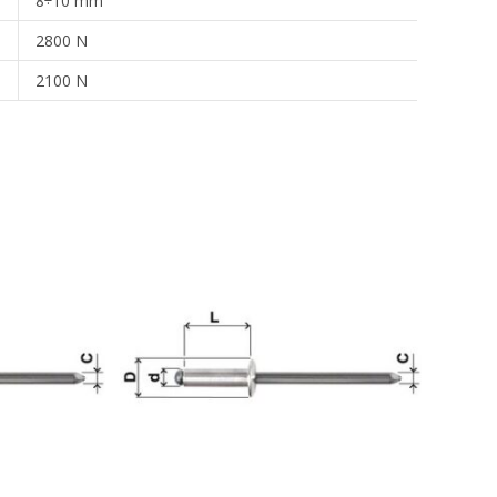
8÷10 mm
2800 N
2100 N