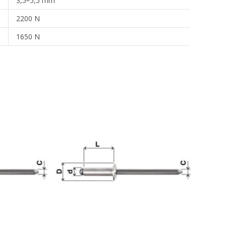
3,5÷5,5 mm
2200 N
1650 N