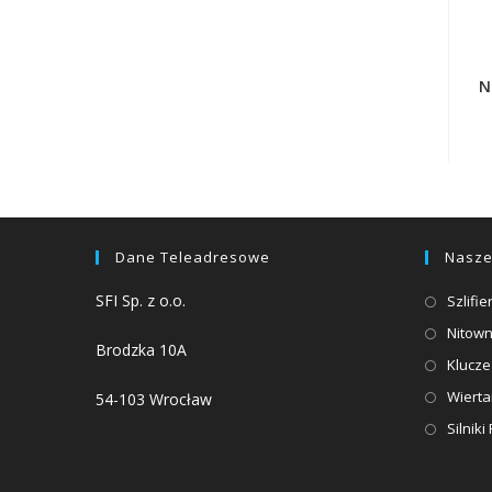
N
Dane Teleadresowe
Nasze
SFI Sp. z o.o.
Szlifi
Nitown
Brodzka 10A
Klucz
Wierta
54-103 Wrocław
Silnik