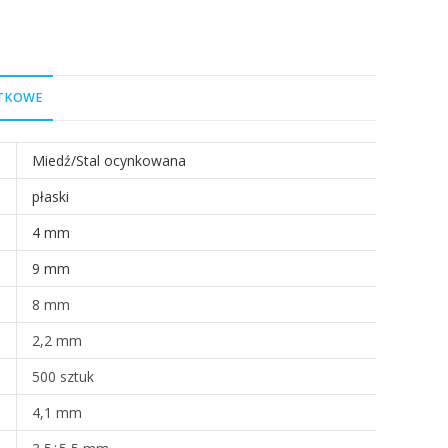
ATKOWE
Miedź/Stal ocynkowana
płaski
4 mm
9 mm
8 mm
2,2 mm
500 sztuk
4,1 mm