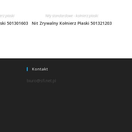
erz płaski
Nity standardowe - kołnierz płaski
aski 501301603
Nit Zrywalny Kołnierz Płaski 501321203
Kontakt
biuro@sfi.net.pl