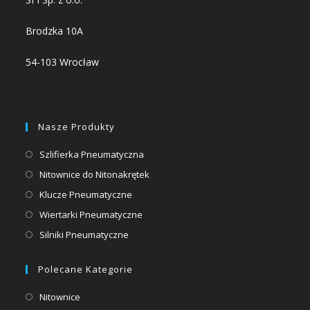
Brodzka 10A
54-103 Wrocław
Nasze Produkty
Opens
Szlifierka Pneumatyczna
in
Opens
Nitownice do Nitonakrętek
a
in
Opens
Klucze Pneumatyczne
new
a
in
Opens
Wiertarki Pneumatyczne
tab
new
a
in
Opens
Silniki Pneumatyczne
tab
new
a
in
tab
new
a
Polecane Kategorie
tab
new
Opens
Nitownice
tab