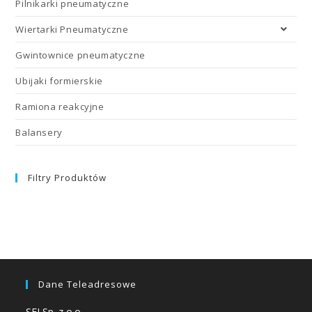
Pilnikarki pneumatyczne
Wiertarki Pneumatyczne
Gwintownice pneumatyczne
Ubijaki formierskie
Ramiona reakcyjne
Balansery
Filtry Produktów
Dane Teleadresowe
SFI Sp. z o.o.