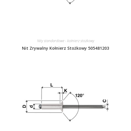
Nity standardowe - kołnierz stożkowy
Nit Zrywalny Kołnierz Stożkowy 505481203