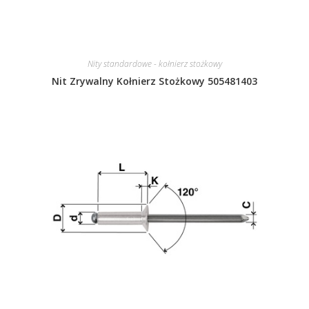
Nity standardowe - kołnierz stożkowy
Nit Zrywalny Kołnierz Stożkowy 505481403