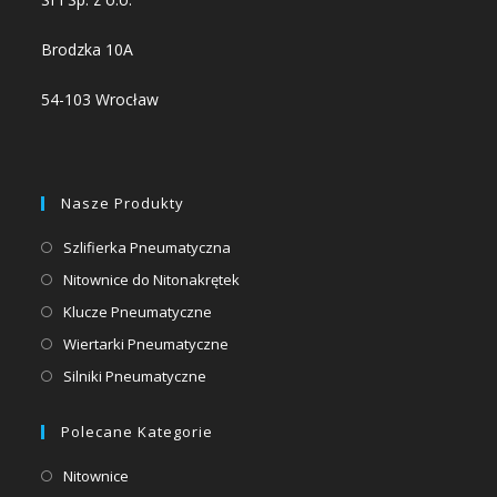
Brodzka 10A
54-103 Wrocław
Nasze Produkty
Opens
Szlifierka Pneumatyczna
in
Opens
Nitownice do Nitonakrętek
a
in
Opens
Klucze Pneumatyczne
new
a
in
Opens
Wiertarki Pneumatyczne
tab
new
a
in
Opens
Silniki Pneumatyczne
tab
new
a
in
tab
new
a
Polecane Kategorie
tab
new
Opens
Nitownice
tab