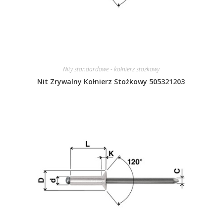
Nity standardowe - kołnierz stożkowy
Nit Zrywalny Kołnierz Stożkowy 505321203