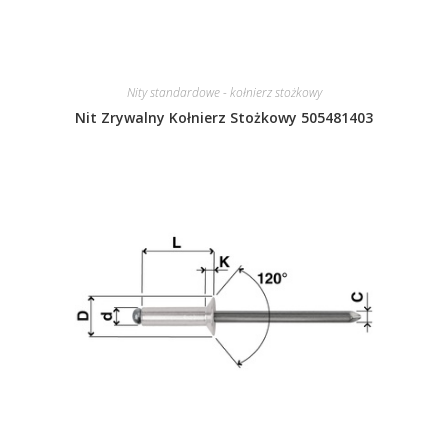
Nity standardowe - kołnierz stożkowy
Nit Zrywalny Kołnierz Stożkowy 505481403