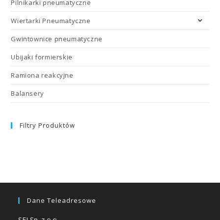
Pilnikarki pneumatyczne
Wiertarki Pneumatyczne
Gwintownice pneumatyczne
Ubijaki formierskie
Ramiona reakcyjne
Balansery
Filtry Produktów
Dane Teleadresowe
SFI Sp. z o.o.