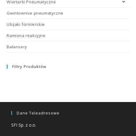
Wiertarki Pneumatyczne
Gwintownice pneumatyczne
Ubijaki formierskie
Ramiona reakcyjne
Balansery
Filtry Produktów
Dane Teleadresowe
SFI Sp. z o.o.