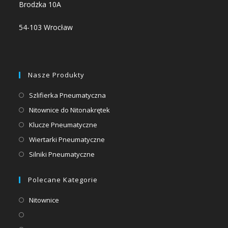
Brodzka 10A
54-103 Wrocław
Nasze Produkty
Opens
Szlifierka Pneumatyczna
in
Opens
Nitownice do Nitonakrętek
a
in
Opens
Klucze Pneumatyczne
new
a
in
Opens
Wiertarki Pneumatyczne
tab
new
a
in
Opens
Silniki Pneumatyczne
tab
new
a
in
tab
new
a
Polecane Kategorie
tab
new
Opens
Nitownice
tab
in
Opens
a
in