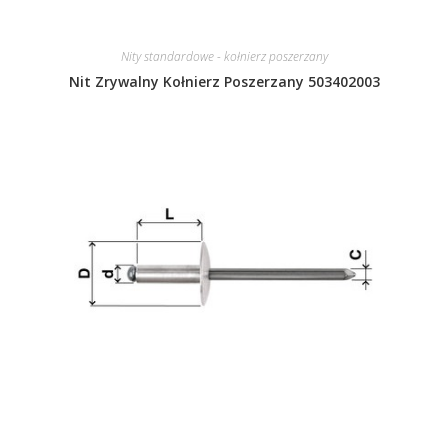
Nity standardowe - kołnierz poszerzany
Nit Zrywalny Kołnierz Poszerzany 503402003