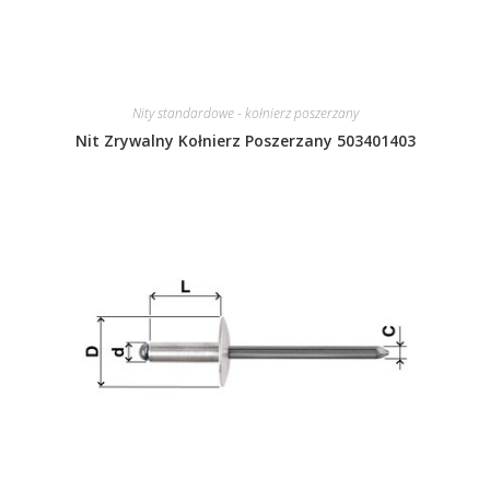
Nity standardowe - kołnierz poszerzany
Nit Zrywalny Kołnierz Poszerzany 503401403