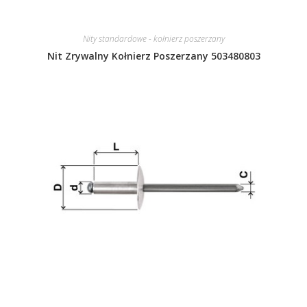
Nity standardowe - kołnierz poszerzany
Nit Zrywalny Kołnierz Poszerzany 503480803