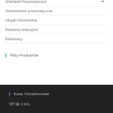
Wiertarki Pneumatyczne
Gwintownice pneumatyczne
Ubijaki formierskie
Ramiona reakcyjne
Balansery
Filtry Produktów
Dane Teleadresowe
SFI Sp. z o.o.