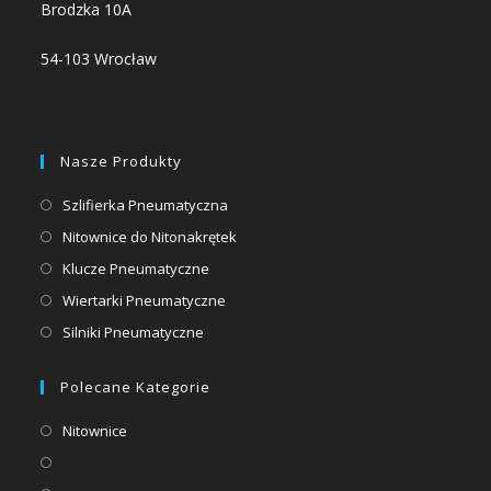
Brodzka 10A
54-103 Wrocław
Nasze Produkty
Opens
Szlifierka Pneumatyczna
in
Opens
Nitownice do Nitonakrętek
a
in
Opens
Klucze Pneumatyczne
new
a
in
Opens
Wiertarki Pneumatyczne
tab
new
a
in
Opens
Silniki Pneumatyczne
tab
new
a
in
tab
new
a
Polecane Kategorie
tab
new
Opens
Nitownice
tab
in
Opens
a
in