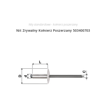
Nity standardowe - kołnierz poszerzany
Nit Zrywalny Kołnierz Poszerzany 503400703