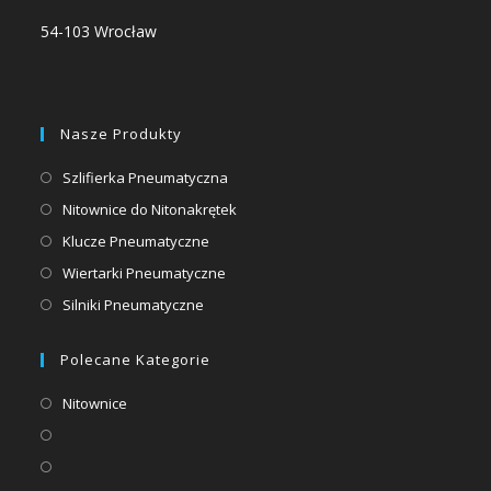
54-103 Wrocław
Nasze Produkty
Opens
Szlifierka Pneumatyczna
in
Opens
Nitownice do Nitonakrętek
a
in
Opens
Klucze Pneumatyczne
new
a
in
Opens
Wiertarki Pneumatyczne
tab
new
a
in
Opens
Silniki Pneumatyczne
tab
new
a
in
tab
new
a
Polecane Kategorie
tab
new
Opens
Nitownice
tab
in
Opens
a
in
Opens
new
a