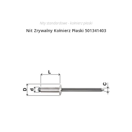
Nity standardowe - kołnierz płaski
Nit Zrywalny Kołnierz Płaski 501341403