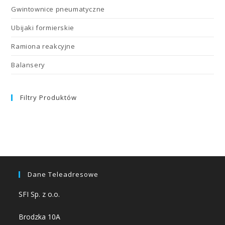
Gwintownice pneumatyczne
Ubijaki formierskie
Ramiona reakcyjne
Balansery
Filtry Produktów
Dane Teleadresowe
SFI Sp. z o.o.
Brodzka 10A