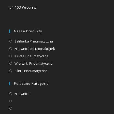
54-103 Wrocław
Nasze Produkty
Opens
Szlifierka Pneumatyczna
in
Opens
Nitownice do Nitonakrętek
a
in
Opens
Klucze Pneumatyczne
new
a
in
Opens
Wiertarki Pneumatyczne
tab
new
a
in
Opens
Silniki Pneumatyczne
tab
new
a
in
tab
new
a
Polecane Kategorie
tab
new
Opens
Nitownice
tab
in
Opens
a
in
Opens
new
a