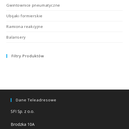
Gwintownice pneumatyczne
Ubijaki formierskie
Ramiona reakcyjne
Balansery
Filtry Produktów
Dane Teleadresowe
SFI Sp. z o.o.
Brodzka 10A