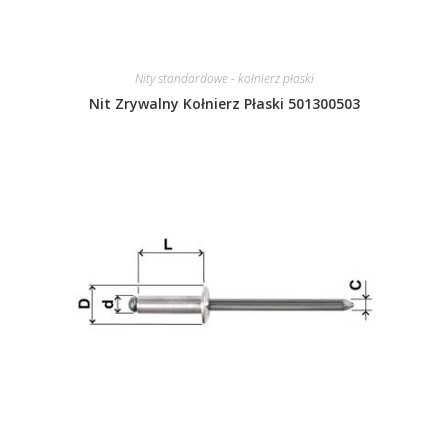
Nity standardowe - kołnierz płaski
Nit Zrywalny Kołnierz Płaski 501300503