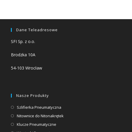
Dane Teleadresowe
SFI Sp. z o.o.
Brodzka 10A
54-103 Wrocław
Nasze Produkty
Opens
Szlifierka Pneumatyczna
in
Opens
Nitownice do Nitonakrętek
a
in
Opens
Klucze Pneumatyczne
new
a
in