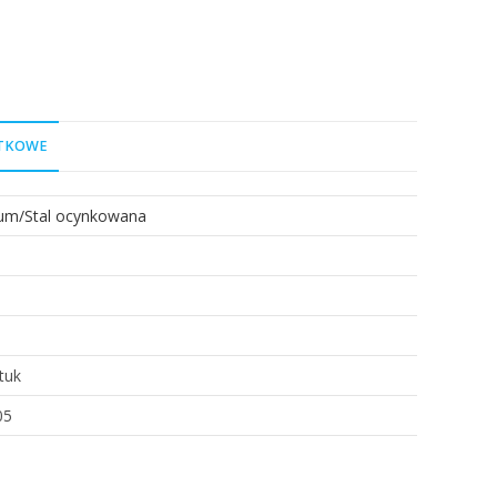
ATKOWE
ium/Stal ocynkowana
tuk
05