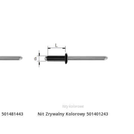
Nity kolorowe
y 501481443
Nit Zrywalny Kolorowy 501401243