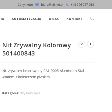
Ceny netto
biuro@sfi.net.pl
+48 796 267 033
TA
AUTOMATYZACJA
O NAS
KONTAKT
Nit Zrywalny Kolorowy
501400843
Nit zrywalny lakierowany RAL 9005 Aluminium-Stal
4x8mm z kołnierzem płaskim
Kategoria:
Nity kolorowe