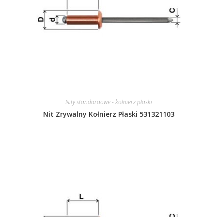
Nity standardowe - kołnierz płaski
Nit Zrywalny Kołnierz Płaski 531321103