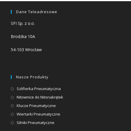
Dane Teleadresowe
SFI Sp. z o.o.
Brodzka 10A
54-103 Wrocław
Nasze Produkty
Opens
Szlifierka Pneumatyczna
in
Opens
Nitownice do Nitonakrętek
a
in
Opens
Klucze Pneumatyczne
new
a
in
Opens
Wiertarki Pneumatyczne
tab
new
a
in
Opens
Silniki Pneumatyczne
tab
new
a
in