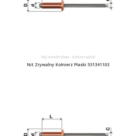
Nity standardowe - kołnierz płaski
Nit Zrywalny Kołnierz Płaski 531341103