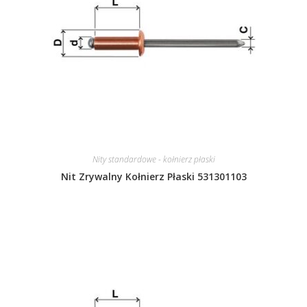
Nity standardowe - kołnierz płaski
Nit Zrywalny Kołnierz Płaski 531301103