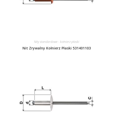
Nity standardowe - kołnierz płaski
Nit Zrywalny Kołnierz Płaski 531401103